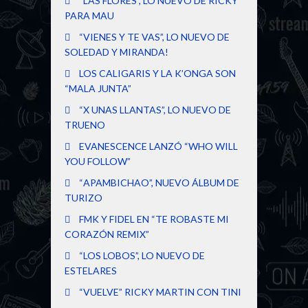
“LAS FLORES”, LO NUEVO DE RICKY
PARA MAU
“VIENES Y TE VAS”, LO NUEVO DE
SOLEDAD Y MIRANDA!
LOS CALIGARIS Y LA K’ONGA SON
“MALA JUNTA”
“X UNAS LLANTAS”, LO NUEVO DE
TRUENO
EVANESCENCE LANZÓ “WHO WILL
YOU FOLLOW”
“APAMBICHAO”, NUEVO ÁLBUM DE
TURIZO
FMK Y FIDEL EN “TE ROBASTE MI
CORAZÓN REMIX”
“LOS LOBOS”, LO NUEVO DE
ESTELARES
“VUELVE” RICKY MARTIN CON TINI