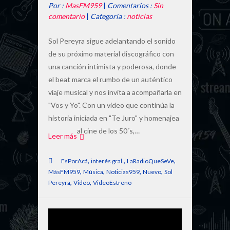
Por :
MasFM959
|
Comentarios :
Sin
comentario
|
Categoría :
noticias
Sol Pereyra sigue adelantando el sonido
de su próximo material discográfico con
una canción intimista y poderosa, donde
el beat marca el rumbo de un auténtico
viaje musical y nos invita a acompañarla en
"Vos y Yo". Con un video que continúa la
historia iniciada en "Te Juro" y homenajea
al cine de los 50´s,…
Leer más
,
,
,
EsPorAcá
interés gral.
LaRadioQueSeVe
,
,
,
,
MásFM959
Música
Noticias959
Nuevo
Sol
,
,
Pereyra
Video
VideoEstreno