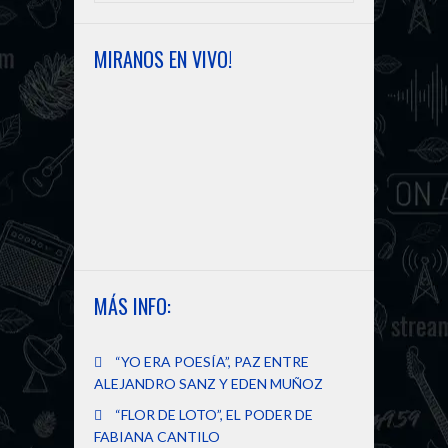
MIRANOS EN VIVO!
MÁS INFO:
“YO ERA POESÍA”, PAZ ENTRE
ALEJANDRO SANZ Y EDEN MUÑOZ
“FLOR DE LOTO”, EL PODER DE
FABIANA CANTILO