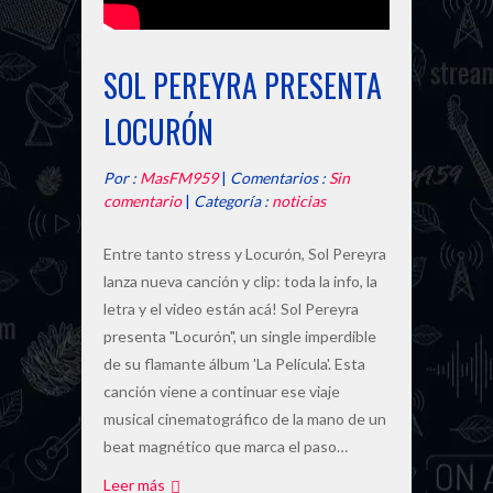
SOL PEREYRA PRESENTA
LOCURÓN
Por :
MasFM959
|
Comentarios :
Sin
comentario
|
Categoría :
noticias
Entre tanto stress y Locurón, Sol Pereyra
lanza nueva canción y clip: toda la info, la
letra y el video están acá! Sol Pereyra
presenta "Locurón", un single imperdible
de su flamante álbum 'La Película'. Esta
canción viene a continuar ese viaje
musical cinematográfico de la mano de un
beat magnético que marca el paso…
Leer más