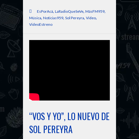
,
,
,
EsPorAcá
LaRadioQueSeVe
MásFM959
,
,
,
,
Música
Noticias959
Sol Pereyra
Video
VideoEstreno
“VOS Y YO”, LO NUEVO DE
SOL PEREYRA