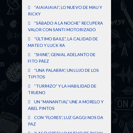
“AIAIAIAIAI”, LO NUEVO DE MAU Y
RICKY
“SÁBADO A LA NOCHE” RECUPERA
VALOR CON SANTI MOTORIZADO
“ÚLTIMO BAILE”, LA CALIDAD DE
MATEO Y LUCK RA
“SHINE”, GENIAL ADELANTO DE
FITO PÁEZ
“UNA PALABRA”, UN LUJO DE LOS
TIPITOS
“TURR4ZO” Y LA HABILIDAD DE
TRUENO
UN “MANANTIAL” UNE A MORELO Y
ABEL PINTOS
CON “FLORES”, LUZ GAGGI NOS DA
PAZ