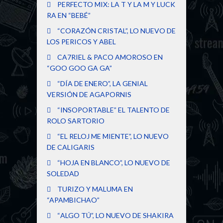
PERFECTO MIX: LA T Y LA M Y LUCK
RA EN “BEBÉ”
“CORAZÓN CRISTAL”, LO NUEVO DE
LOS PERICOS Y ABEL
CA7RIEL & PACO AMOROSO EN
“GOO GOO GA GA”
“DÍA DE ENERO”, LA GENIAL
VERSIÓN DE AGAPORNIS
“INSOPORTABLE” EL TALENTO DE
ROLO SARTORIO
“EL RELOJ ME MIENTE”, LO NUEVO
DE CALIGARIS
“HOJA EN BLANCO”, LO NUEVO DE
SOLEDAD
TURIZO Y MALUMA EN
“APAMBICHAO”
“ALGO TÚ”, LO NUEVO DE SHAKIRA