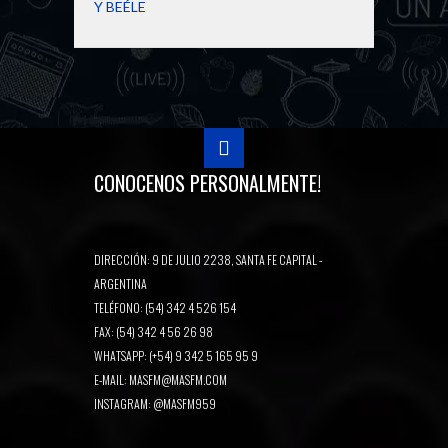
Y BEÉLE
CONOCENOS PERSONALMENTE!
DIRECCIÓN: 9 DE JULIO 2238, SANTA FE CAPITAL -
ARGENTINA
TELÉFONO: (54) 342 4 526 154
FAX: (54) 342 4 56 26 98
WHATSAPP: (+54) 9 342 5 165 95 9
E-MAIL:
MASFM@MASFM.COM
INSTAGRAM:
@MASFM959