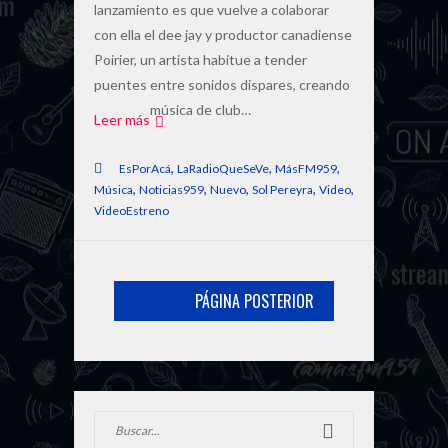
lanzamiento es que vuelve a colaborar
con ella el dee jay y productor canadiense
Poirier, un artista habitue a tender
puentes entre sonidos dispares, creando
música de club…
Leer más
,
,
,
EsPorAcá
LaRadioQueSeVe
MásFM959
,
,
,
,
,
Música
Noticias959
Nuevo
Sol Pereyra
Video
VideoEstreno
PÁGINA POSTERIOR