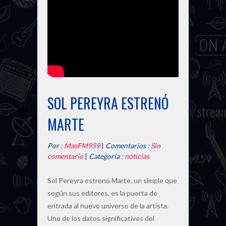
SOL PEREYRA ESTRENÓ
MARTE
Por :
MasFM959
|
Comentarios :
Sin
comentario
|
Categoría :
noticias
Sol Pereyra estrenó Marte, un simple que
según sus editores, es la puerta de
entrada al nuevo universo de la artista.
Uno de los datos significativos del