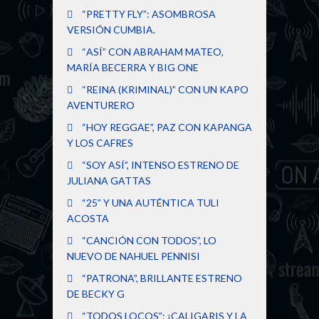
“PRETTY FLY”: ASOMBROSA
VERSIÓN CUMBIA.
“ASÍ” CON ABRAHAM MATEO,
MARÍA BECERRA Y BIG ONE
“REINA (KRIMINAL)” CON UN KAPO
AVENTURERO
“HOY REGGAE”, PAZ CON KAPANGA
Y LOS CAFRES
“SOY ASÍ”, INTENSO ESTRENO DE
JULIANA GATTAS
“25” Y UNA AUTÉNTICA TULI
ACOSTA
“CANCIÓN CON TODOS”, LO
NUEVO DE NAHUEL PENNISI
“PATRONA”, BRILLANTE ESTRENO
DE BECKY G
“TODOS LOCOS”: ¡CALIGARIS Y LA