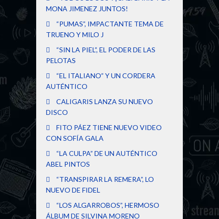
MONA JIMENEZ JUNTOS!
“PUMAS”, IMPACTANTE TEMA DE
TRUENO Y MILO J
“SIN LA PIEL”, EL PODER DE LAS
PELOTAS
“EL ITALIANO” Y UN CORDERA
AUTÉNTICO
CALIGARIS LANZA SU NUEVO
DISCO
FITO PÁEZ TIENE NUEVO VIDEO
CON SOFÍA GALA
“LA CULPA” DE UN AUTÉNTICO
ABEL PINTOS
“TRANSPIRAR LA REMERA”, LO
NUEVO DE FIDEL
“LOS ALGARROBOS”, HERMOSO
ÁLBUM DE SILVINA MORENO