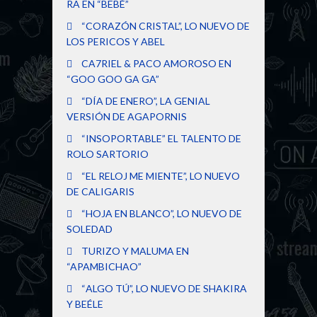
RA EN “BEBÉ”
“CORAZÓN CRISTAL”, LO NUEVO DE
LOS PERICOS Y ABEL
CA7RIEL & PACO AMOROSO EN
“GOO GOO GA GA”
“DÍA DE ENERO”, LA GENIAL
VERSIÓN DE AGAPORNIS
“INSOPORTABLE” EL TALENTO DE
ROLO SARTORIO
“EL RELOJ ME MIENTE”, LO NUEVO
DE CALIGARIS
“HOJA EN BLANCO”, LO NUEVO DE
SOLEDAD
TURIZO Y MALUMA EN
“APAMBICHAO”
“ALGO TÚ”, LO NUEVO DE SHAKIRA
Y BEÉLE