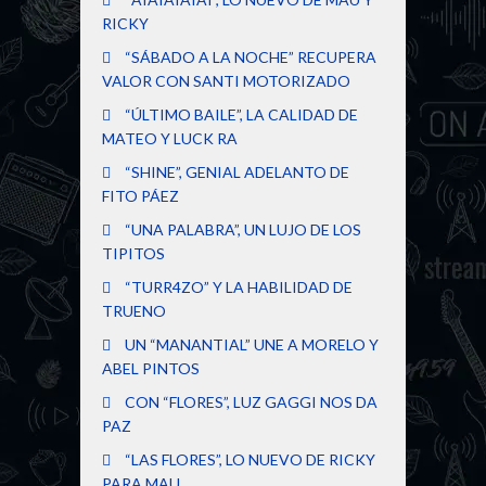
RICKY
“SÁBADO A LA NOCHE” RECUPERA
VALOR CON SANTI MOTORIZADO
“ÚLTIMO BAILE”, LA CALIDAD DE
MATEO Y LUCK RA
“SHINE”, GENIAL ADELANTO DE
FITO PÁEZ
“UNA PALABRA”, UN LUJO DE LOS
TIPITOS
“TURR4ZO” Y LA HABILIDAD DE
TRUENO
UN “MANANTIAL” UNE A MORELO Y
ABEL PINTOS
CON “FLORES”, LUZ GAGGI NOS DA
PAZ
“LAS FLORES”, LO NUEVO DE RICKY
PARA MAU