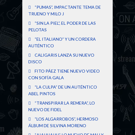
“PUMAS”, IMPACTANTE TEMA DE
TRUENO Y MILO J
“SIN LA PIEL”, EL PODER DE LAS
PELOTAS
“EL ITALIANO” Y UN CORDERA
AUTÉNTICO
CALIGARIS LANZA SU NUEVO
DISCO
FITO PÁEZ TIENE NUEVO VIDEO
CON SOFÍA GALA
“LA CULPA” DE UN AUTÉNTICO
ABEL PINTOS
“TRANSPIRAR LA REMERA”, LO
NUEVO DE FIDEL
“LOS ALGARROBOS”, HERMOSO
ÁLBUM DE SILVINA MORENO
“AIAIAIAIAI”, LO NUEVO DE MAU Y