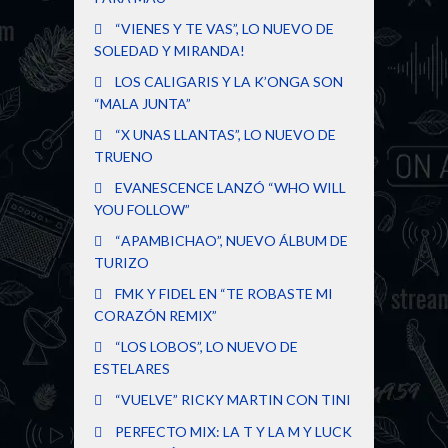
“VIENES Y TE VAS”, LO NUEVO DE
SOLEDAD Y MIRANDA!
LOS CALIGARIS Y LA K’ONGA SON
“MALA JUNTA”
“X UNAS LLANTAS”, LO NUEVO DE
TRUENO
EVANESCENCE LANZÓ “WHO WILL
YOU FOLLOW”
“APAMBICHAO”, NUEVO ÁLBUM DE
TURIZO
FMK Y FIDEL EN “TE ROBASTE MI
CORAZÓN REMIX”
“LOS LOBOS”, LO NUEVO DE
ESTELARES
“VUELVE” RICKY MARTIN CON TINI
PERFECTO MIX: LA T Y LA M Y LUCK