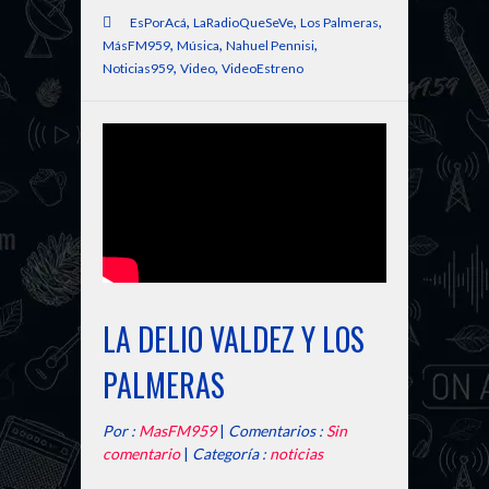
,
,
,
EsPorAcá
LaRadioQueSeVe
Los Palmeras
,
,
,
MásFM959
Música
Nahuel Pennisi
,
,
Noticias959
Video
VideoEstreno
LA DELIO VALDEZ Y LOS
PALMERAS
Por :
MasFM959
|
Comentarios :
Sin
comentario
|
Categoría :
noticias