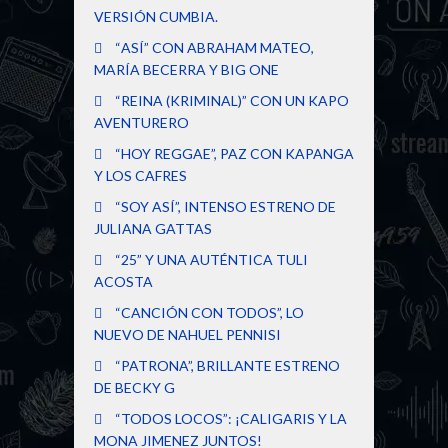
VERSIÓN CUMBIA.
“ASÍ” CON ABRAHAM MATEO,
MARÍA BECERRA Y BIG ONE
“REINA (KRIMINAL)” CON UN KAPO
AVENTURERO
“HOY REGGAE”, PAZ CON KAPANGA
Y LOS CAFRES
“SOY ASÍ”, INTENSO ESTRENO DE
JULIANA GATTAS
“25” Y UNA AUTÉNTICA TULI
ACOSTA
“CANCIÓN CON TODOS”, LO
NUEVO DE NAHUEL PENNISI
“PATRONA”, BRILLANTE ESTRENO
DE BECKY G
“TODOS LOCOS”: ¡CALIGARIS Y LA
MONA JIMENEZ JUNTOS!