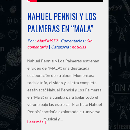
NAHUEL PENNISI Y LOS
PALMERAS EN “MALA”
Por :
MasFM959
|
Comentarios :
Sin
comentario
|
Categoría :
noticias
Nahuel Pennisi y Los Palmeras estrenan
el video de “MALA”, una destacada
colaboración de su álbum Momentos:
toda la info, el video y la letra completa
están acá! Nahuel Pennisi y Los Palmeras
en "Mala", una cumbia para bailar todo el
verano bajo las estrellas. El artista Nahuel
Pennisi continúa explorando su universo
musical y…
Leer más