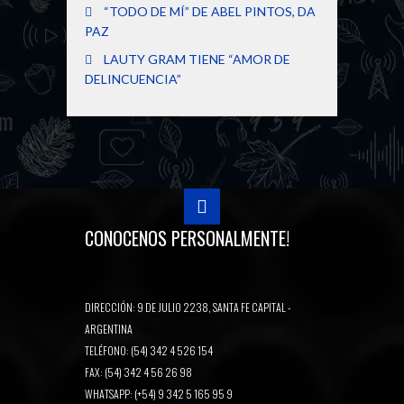
“TODO DE MÍ” DE ABEL PINTOS, DA
PAZ
LAUTY GRAM TIENE “AMOR DE
DELINCUENCIA”
CONOCENOS PERSONALMENTE!
DIRECCIÓN: 9 DE JULIO 2238, SANTA FE CAPITAL -
ARGENTINA
TELÉFONO: (54) 342 4 526 154
FAX: (54) 342 4 56 26 98
WHATSAPP: (+54) 9 342 5 165 95 9