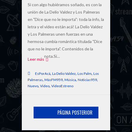
Si con algo hubiéramos soñado, es con la
unión de La Delio Valdez y Los Palmeras
en "Dice que no le importa": toda la info, la
letra y el video están acá! La Delio Valdez
y Los Palmeras unen fuerzas en una
hermosa cumbia romántica titulada "Dice
que no le importa". Contenidos de la
nota.Si…
Leer más
,
,
,
EsPorAcá
La Delio Valdez
Los Palm
Los
,
,
,
,
Palmeras
MásFM959
Música
Noticias959
,
,
Nuevo
Video
VideoEstreno
PÁGINA POSTERIOR