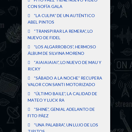
CON SOFÍA GALA
“LA CULPA” DE UN AUTÉNTICO
ABEL PINTOS
“TRANSPIRAR LA REMERA”, LO
NUEVO DE FIDEL
“LOS ALGARROBOS”, HERMOSO
ÁLBUM DE SILVINA MORENO
“AIAIAIAIAI”, LO NUEVO DE MAU Y
RICKY
“SÁBADO A LA NOCHE” RECUPERA
VALOR CON SANTI MOTORIZADO
“ÚLTIMO BAILE”, LA CALIDAD DE
MATEO Y LUCK RA
“SHINE”, GENIAL ADELANTO DE
FITO PÁEZ
“UNA PALABRA”, UN LUJO DE LOS
TIPITOS