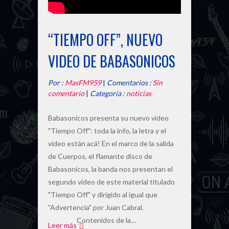
“TIEMPO OFF”, NUEVO
VIDEO DE BABASONICOS
Por :
MasFM959
|
Comentarios :
Sin
comentario
|
Categoría :
noticias
Babasonicos presenta su nuevo video
"Tiempo Off": toda la info, la letra y el
video están acá! En el marco de la salida
de Cuerpos, el flamante disco de
Babasonicos, la banda nos presentan el
segundo video de este material titulado
"Tiempo Off" y dirigido al igual que
"Advertencia" por Juan Cabral.
Contenidos de la…
Leer más