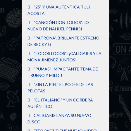
“25” Y UNA AUTÉNTICA TULI
ACOSTA
“CANCIÓN CON TODOS”, LO
NUEVO DE NAHUEL PENNISI
“PATRONA”, BRILLANTE ESTRENO
DE BECKY G
“TODOS LOCOS”: ¡CALIGARIS Y LA
MONA JIMENEZ JUNTOS!
“PUMAS”, IMPACTANTE TEMA DE
TRUENO Y MILO J
“SIN LA PIEL”, EL PODER DE LAS
PELOTAS
“EL ITALIANO” Y UN CORDERA
AUTÉNTICO
CALIGARIS LANZA SU NUEVO
DISCO
FITO PÁEZ TIENE NUEVO VIDEO