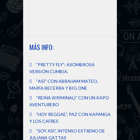
MÁS INFO:
“PRETTY FLY”: ASOMBROSA
VERSIÓN CUMBIA.
“ASÍ” CON ABRAHAM MATEO,
MARÍA BECERRA Y BIG ONE
“REINA (KRIMINAL)” CON UN KAPO
AVENTURERO
“HOY REGGAE”, PAZ CON KAPANGA
Y LOS CAFRES
“SOY ASÍ”, INTENSO ESTRENO DE
JULIANA GATTAS