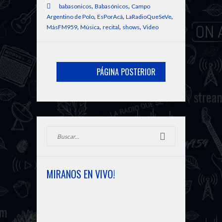
,
,
babasonicos
Babasónicos
Campo
,
,
,
Argentino de Polo
EsPorAcá
LaRadioQueSeVe
,
,
,
,
MásFM959
Música
recital
shows
Video
PÁGINA POSTERIOR
MIRANOS EN VIVO!