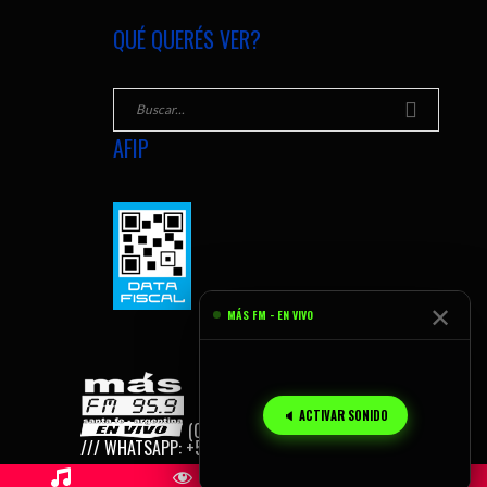
QUÉ QUERÉS VER?
AFIP
✕
MÁS FM - EN VIVO
🔈 ACTIVAR SONIDO
(C) 2026
MÁS FM, SANTA FE - AR
/// WHATSAPP: +54 9 342 155 165 959.