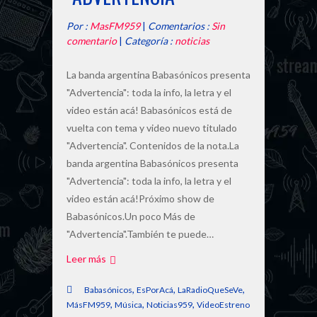
Por :
MasFM959
|
Comentarios :
Sin
comentario
|
Categoría :
noticias
La banda argentina Babasónicos presenta
"Advertencia": toda la info, la letra y el
video están acá! Babasónicos está de
vuelta con tema y video nuevo titulado
"Advertencia". Contenidos de la nota.La
banda argentina Babasónicos presenta
"Advertencia": toda la info, la letra y el
video están acá!Próximo show de
Babasónicos.Un poco Más de
"Advertencia".También te puede…
Leer más
,
,
,
Babasónicos
EsPorAcá
LaRadioQueSeVe
,
,
,
MásFM959
Música
Noticias959
VideoEstreno