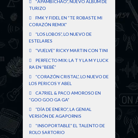
“APAMBICHAO”, NUEVO ÁLBUM DE
TURIZO
FMK Y FIDEL EN “TE ROBASTE MI
CORAZÓN REMIX”
“LOS LOBOS”, LO NUEVO DE
ESTELARES
“VUELVE” RICKY MARTIN CON TINI
PERFECTO MIX: LA T Y LA M Y LUCK
RA EN “BEBÉ”
“CORAZÓN CRISTAL”, LO NUEVO DE
LOS PERICOS Y ABEL
CA7RIEL & PACO AMOROSO EN
“GOO GOO GA GA”
“DÍA DE ENERO”, LA GENIAL
VERSIÓN DE AGAPORNIS
“INSOPORTABLE” EL TALENTO DE
ROLO SARTORIO