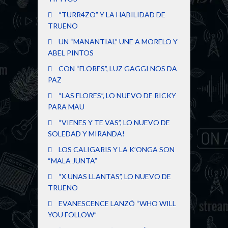
“TURR4ZO” Y LA HABILIDAD DE
TRUENO
UN “MANANTIAL” UNE A MORELO Y
ABEL PINTOS
CON “FLORES”, LUZ GAGGI NOS DA
PAZ
“LAS FLORES”, LO NUEVO DE RICKY
PARA MAU
“VIENES Y TE VAS”, LO NUEVO DE
SOLEDAD Y MIRANDA!
LOS CALIGARIS Y LA K’ONGA SON
“MALA JUNTA”
“X UNAS LLANTAS”, LO NUEVO DE
TRUENO
EVANESCENCE LANZÓ “WHO WILL
YOU FOLLOW”