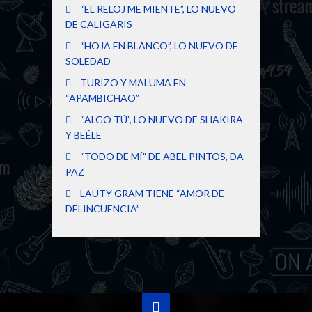
“EL RELOJ ME MIENTE”, LO NUEVO
DE CALIGARIS
“HOJA EN BLANCO”, LO NUEVO DE
SOLEDAD
TURIZO Y MALUMA EN
“APAMBICHAO”
“ALGO TÚ”, LO NUEVO DE SHAKIRA
Y BEÉLE
“TODO DE MÍ” DE ABEL PINTOS, DA
PAZ
LAUTY GRAM TIENE “AMOR DE
DELINCUENCIA”