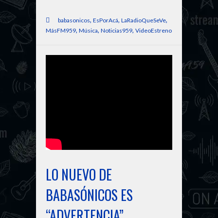
,
,
,
babasonicos
EsPorAcá
LaRadioQueSeVe
,
,
,
MásFM959
Música
Noticias959
VideoEstreno
LO NUEVO DE
BABASÓNICOS ES
“ADVERTENCIA”