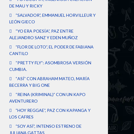
DE MAU Y RICKY
“SALVADOR”, EMMANUEL HORVILLEUR Y
LEÓN GIECO
“YO ERA POESÍA”, PAZ ENTRE
ALEJANDRO SANZ Y EDEN MUÑOZ
“FLOR DE LOTO”, EL PODER DE FABIANA
CANTILO
“PRETTY FLY”: ASOMBROSA VERSIÓN
CUMBIA.
“ASÍ” CON ABRAHAM MATEO, MARÍA
BECERRA Y BIG ONE
“REINA (KRIMINAL)” CON UN KAPO
AVENTURERO
“HOY REGGAE”, PAZ CON KAPANGA Y
LOS CAFRES
“SOY ASÍ”, INTENSO ESTRENO DE
JULIANA GATTAS