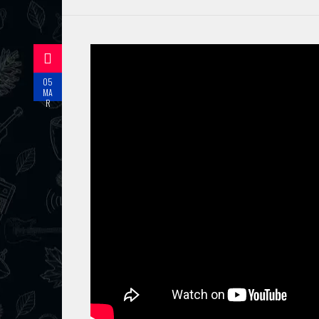
05
MA
R