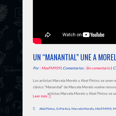
UN “MANANTIAL” UNE A MOREL
Por :
MasFM959
|
Comentarios :
Sin comentario
|
C
Los artistas Marcela Morelo y Abel Pintos se unen en "
clásico "Manantial" de Marcela Morelo vuelve renov
artistas Marcela Morelo y Abel Pintos se une
Leer más
,
,
,
,
Abel Pintos
EsPorAcá
Marcela Morelo
MásFM959
M