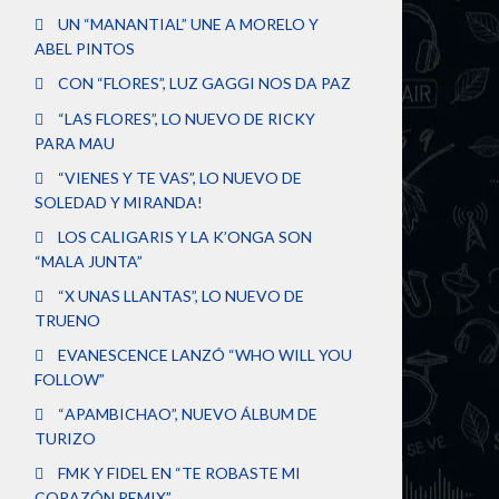
UN “MANANTIAL” UNE A MORELO Y
ABEL PINTOS
CON “FLORES”, LUZ GAGGI NOS DA PAZ
“LAS FLORES”, LO NUEVO DE RICKY
PARA MAU
“VIENES Y TE VAS”, LO NUEVO DE
SOLEDAD Y MIRANDA!
LOS CALIGARIS Y LA K’ONGA SON
“MALA JUNTA”
“X UNAS LLANTAS”, LO NUEVO DE
TRUENO
EVANESCENCE LANZÓ “WHO WILL YOU
FOLLOW”
“APAMBICHAO”, NUEVO ÁLBUM DE
TURIZO
FMK Y FIDEL EN “TE ROBASTE MI
CORAZÓN REMIX”