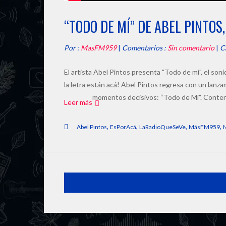
“TODO DE MÍ” DE ABEL PINTOS,
Por :
MasFM959
|
Comentarios :
Sin comentario
|
C
El artista Abel Pintos presenta "Todo de mí", el soni
la letra están acá! Abel Pintos regresa con un lanz
momentos decisivos: “Todo de Mí”. Conteni
Leer más
,
,
,
,
Abel Pintos
EsPorAcá
LaRadioQueSeVe
MásFM959