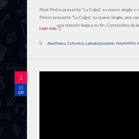
Abel Pintos presenta “La Culpa”, su nuevo single y vid
Pintos presenta “La Culpa”, su nuevo single, una ca
una relación llega a su fin. Contenidos de 
Leer más
,
,
,
,
Abel Pintos
EsPorAcá
LaRadioQueSeVe
MásFM959
23
ABR