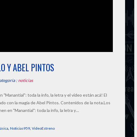
O Y ABEL PINTOS
ategoría :
noticias
Manantial": toda la info, la letra y el video están acá! El
ado con la magia de Abel Pintos. Contenidos de la nota.Los
n en "Manantial": toda la info, la letra y…
,
,
úsica
Noticias959
VideoEstreno