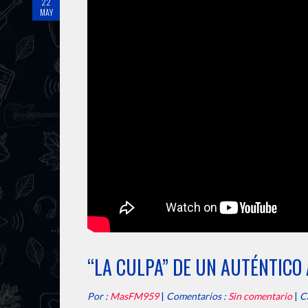
22
MAY
“LA CULPA” DE UN AUTÉNTICO
Por :
MasFM959
|
Comentarios :
Sin comentario
|
C