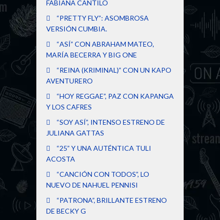
FABIANA CANTILO
“PRETTY FLY”: ASOMBROSA
VERSIÓN CUMBIA.
“ASÍ” CON ABRAHAM MATEO,
MARÍA BECERRA Y BIG ONE
“REINA (KRIMINAL)” CON UN KAPO
AVENTURERO
“HOY REGGAE”, PAZ CON KAPANGA
Y LOS CAFRES
“SOY ASÍ”, INTENSO ESTRENO DE
JULIANA GATTAS
“25” Y UNA AUTÉNTICA TULI
ACOSTA
“CANCIÓN CON TODOS”, LO
NUEVO DE NAHUEL PENNISI
“PATRONA”, BRILLANTE ESTRENO
DE BECKY G