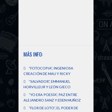
MÁS INFO:
“FOTOCOPIA”, INGENIOSA
CREACIÓN DE MAU Y RICKY
“SALVADOR”, EMMANUEL
HORVILLEUR Y LEÓN GIECO
“YO ERA POESÍA”, PAZ ENTRE
ALEJANDRO SANZ Y EDEN MUÑOZ
“FLOR DE LOTO”, EL PODER DE