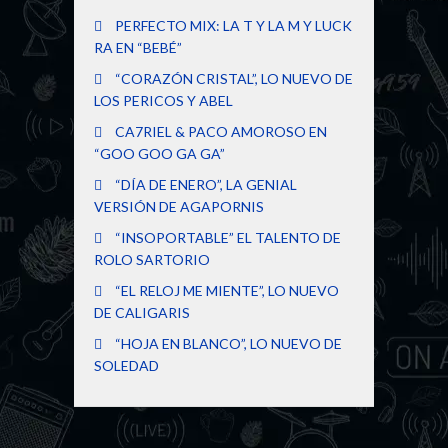
PERFECTO MIX: LA T Y LA M Y LUCK
RA EN “BEBÉ”
“CORAZÓN CRISTAL”, LO NUEVO DE
LOS PERICOS Y ABEL
CA7RIEL & PACO AMOROSO EN
“GOO GOO GA GA”
“DÍA DE ENERO”, LA GENIAL
VERSIÓN DE AGAPORNIS
“INSOPORTABLE” EL TALENTO DE
ROLO SARTORIO
“EL RELOJ ME MIENTE”, LO NUEVO
DE CALIGARIS
“HOJA EN BLANCO”, LO NUEVO DE
SOLEDAD