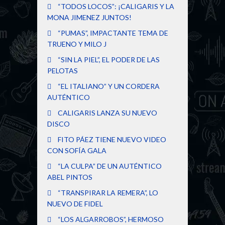
“TODOS LOCOS”: ¡CALIGARIS Y LA
MONA JIMENEZ JUNTOS!
“PUMAS”, IMPACTANTE TEMA DE
TRUENO Y MILO J
“SIN LA PIEL”, EL PODER DE LAS
PELOTAS
“EL ITALIANO” Y UN CORDERA
AUTÉNTICO
CALIGARIS LANZA SU NUEVO
DISCO
FITO PÁEZ TIENE NUEVO VIDEO
CON SOFÍA GALA
“LA CULPA” DE UN AUTÉNTICO
ABEL PINTOS
“TRANSPIRAR LA REMERA”, LO
NUEVO DE FIDEL
“LOS ALGARROBOS”, HERMOSO