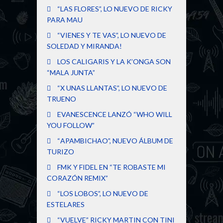
“LAS FLORES”, LO NUEVO DE RICKY
PARA MAU
“VIENES Y TE VAS”, LO NUEVO DE
SOLEDAD Y MIRANDA!
LOS CALIGARIS Y LA K’ONGA SON
“MALA JUNTA”
“X UNAS LLANTAS”, LO NUEVO DE
TRUENO
EVANESCENCE LANZÓ “WHO WILL
YOU FOLLOW”
“APAMBICHAO”, NUEVO ÁLBUM DE
TURIZO
FMK Y FIDEL EN “TE ROBASTE MI
CORAZÓN REMIX”
“LOS LOBOS”, LO NUEVO DE
ESTELARES
“VUELVE” RICKY MARTIN CON TINI