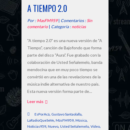
A TIEMPO 2.0
Por :
MasFM959
|
Comentarios :
Sin
comentario
|
Categoría :
noticias
"A tiempo 2.0" es una nueva versión de "A
Tiempo", canción de Bajofondo que forma
parte del disco "Aura". Fue grabado con la
colaboración de Usted Señalemelo, banda
mendocina que en muy poco tiempo se
convirtió en una de las revelaciones de la
música indie alternativa de nuestro país.
Esta nueva versión forma parte de…
Leer más
,
,
EsPorAcá
Gustavo Santaolalla
,
,
,
LaRadioQueSeVe
MásFM959
Música
,
,
,
,
Noticias959
Nuevo
Usted Señalemelo
Video