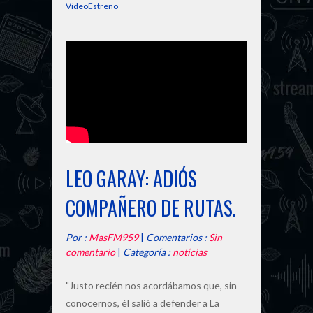
VideoEstreno
LEO GARAY: ADIÓS
COMPAÑERO DE RUTAS.
Por :
MasFM959
|
Comentarios :
Sin
comentario
|
Categoría :
noticias
"Justo recién nos acordábamos que, sin
conocernos, él salió a defender a La