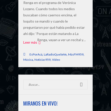
Renga en el programa de Verónica
Lozano. Cuando todos los medios
buscaban cómo caernos encima, el
loquito se mandó y cuando le
preguntaron por qué había pedido estar
ahí dijo: ‘Porque están matando a La
Renga, vayan a ver un recital y…
Leer más
,
,
,
EsPorAcá
LaRadioQueSeVe
MásFM959
,
,
Música
Noticias959
Video
MIRANOS EN VIVO!