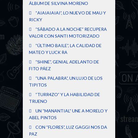
ÁLBUM DE SILVINA MORENO
“AIAIAIAIAI”, LO NUEVO DE MAU Y
RICKY
“SÁBADO A LA NOCHE” RECUPERA
VALOR CON SANTI MOTORIZADO
“ÚLTIMO BAILE”, LA CALIDAD DE
MATEO Y LUCK RA
“SHINE”, GENIAL ADELANTO DE
FITO PÁEZ
“UNA PALABRA”, UN LUJO DE LOS
TIPITOS
“TURR4ZO” Y LA HABILIDAD DE
TRUENO
UN “MANANTIAL” UNE A MORELO Y
ABEL PINTOS
CON “FLORES”, LUZ GAGGI NOS DA
PAZ