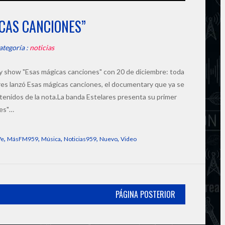
CAS CANCIONES”
ategoría :
noticias
y show "Esas mágicas canciones" con 20 de diciembre: toda
elares lanzó Esas mágicas canciones, el documentary que ya se
nidos de la nota.La banda Estelares presenta su primer
nes"…
,
,
,
,
,
Ve
MásFM959
Música
Noticias959
Nuevo
Video
PÁGINA POSTERIOR