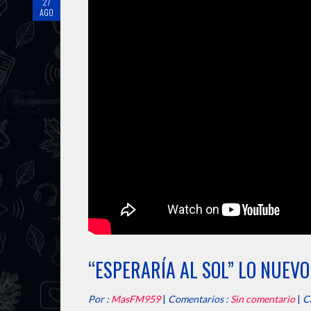
27
AGO
“ESPERARÍA AL SOL” LO NUEVO
Por :
MasFM959
|
Comentarios :
Sin comentario
|
C