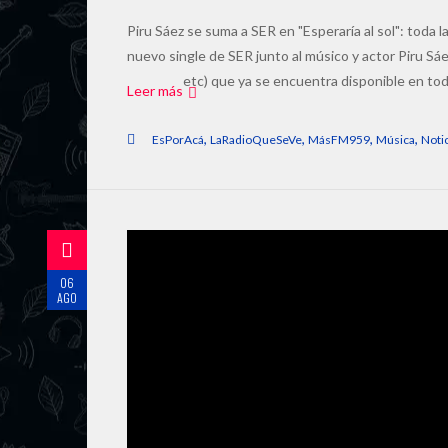
Piru Sáez se suma a SER en "Esperaría al sol": toda la 
nuevo single de SER junto al músico y actor Piru Sáe
etc) que ya se encuentra disponible en tod
Leer más
,
,
,
,
EsPorAcá
LaRadioQueSeVe
MásFM959
Música
Noti
06
AGO