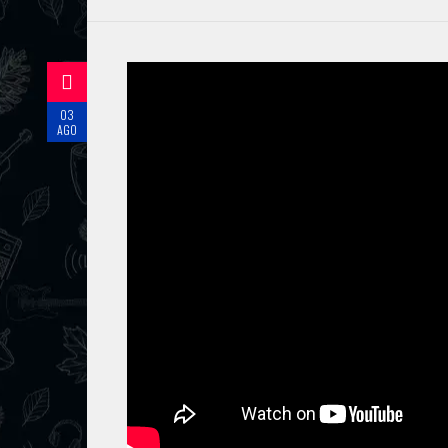
03
AGO