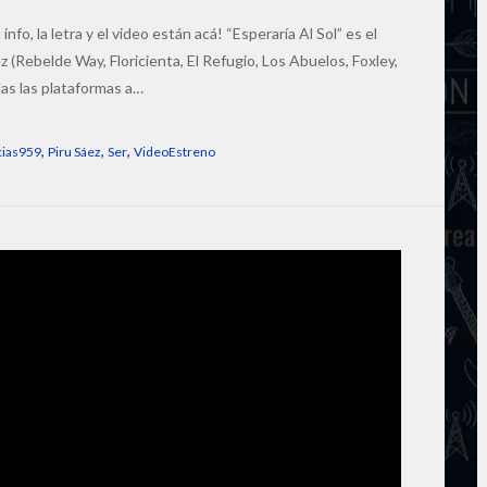
info, la letra y el video están acá! “Esperaría Al Sol” es el
z (Rebelde Way, Floricienta, El Refugio, Los Abuelos, Foxley,
as las plataformas a…
,
,
,
cias959
Piru Sáez
Ser
VideoEstreno