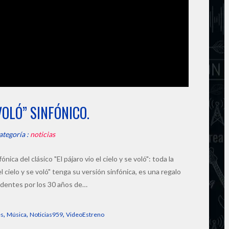
VOLÓ” SINFÓNICO.
ategoría :
noticias
ca del clásico "El pájaro vio el cielo y se voló": toda la
 el cielo y se voló" tenga su versión sinfónica, es una regalo
dentes por los 30 años de…
,
,
,
es
Música
Noticias959
VideoEstreno