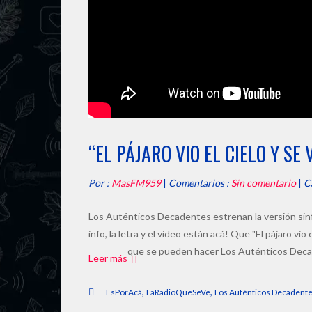
“EL PÁJARO VIO EL CIELO Y SE 
Por :
MasFM959
|
Comentarios :
Sin comentario
|
C
Los Auténticos Decadentes estrenan la versión sinfóni
info, la letra y el video están acá! Que "El pájaro vio
que se pueden hacer Los Auténticos Deca
Leer más
,
,
EsPorAcá
LaRadioQueSeVe
Los Auténticos Decadent