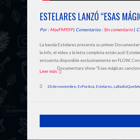
ESTELARES LANZÓ “ESAS MÁGI
Por :
MasFM959
|
Comentarios :
Sin comentario
|
C
La banda Estelares presenta su primer Documentar
la info, el video y la letra completa están acá! Est
encuenta disponible exclusivamente en FLOW. Conte
Documentary show "Esas mágicas cancio
Leer más
,
,
,
20 de noviembre
EsPorAcá
Estelares
LaRadioQueSe