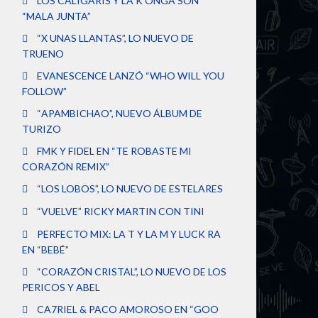
LOS CALIGARIS Y LA K’ONGA SON
“MALA JUNTA”
“X UNAS LLANTAS”, LO NUEVO DE
TRUENO
EVANESCENCE LANZÓ “WHO WILL YOU
FOLLOW”
“APAMBICHAO”, NUEVO ÁLBUM DE
TURIZO
FMK Y FIDEL EN “TE ROBASTE MI
CORAZÓN REMIX”
“LOS LOBOS”, LO NUEVO DE ESTELARES
“VUELVE” RICKY MARTIN CON TINI
PERFECTO MIX: LA T Y LA M Y LUCK RA
EN “BEBÉ”
“CORAZÓN CRISTAL”, LO NUEVO DE LOS
PERICOS Y ABEL
CA7RIEL & PACO AMOROSO EN “GOO